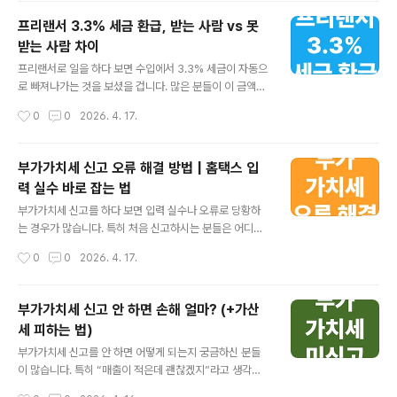
고 방법을 처음도 따라할 수 있게 순서대로 정리해드리겠
프리랜서 3.3% 세금 환급, 받는 사람 vs 못
습니다. 👉 지금 간편 신고 바로가기 • • • ✓ 프리랜서 신
받는 사람 차이
고 핵심 요약3.3% 세금은 미리 낸 세금이라 신고로 정산
글 내용
해야 합니다.홈택스에서 대부분 자동으로 소득이 조회됩니
프리랜서로 일을 하다 보면 수입에서 3.3% 세금이 자동으
다.경비와 공제를 반영하면 환급 가능성이 높아집니다.신
로 빠져나가는 것을 보셨을 겁니다. 많은 분들이 이 금액을
고를 안 하면 환급도 받을 수 없습니다. • • • 프리랜서 종
그냥 세금이라고 생각하고 넘어가지만, 실제로는 돌려받을
작성시간
0
0
2026. 4. 17.
합소득세 신고 대상 확인 프리랜서의 경우 대부분 종합소
수 있는 경우가 많습니다. 특히 처음이라면 환급이 가능한
득세 신고..
지도 모르고 지나가는 경우가 많습니다. 지금 이 글에서 3.
3% 세금 환급 방법을 누구나 이해할 수 있게 정리해드리
부가가치세 신고 오류 해결 방법 | 홈택스 입
겠습니다. 👉 지금 3.3% 환급금 조회하기 • • • ✓ 3.3%
력 실수 바로 잡는 법
세금 환급 핵심 요약3.3%는 미리 납부한 세금 개념입니
글 내용
다.실제 세금보다 많이 냈다면 환급이 발생합니다.종합소
부가가치세 신고를 하다 보면 입력 실수나 오류로 당황하
득세 신고 시 환급 여부가 결정됩니다.신고를 안 하면 환급
는 경우가 많습니다. 특히 처음 신고하시는 분들은 어디가
도 받을 수 없습니다. • • • 3.3% 세금이란 무엇인지 이해
잘못된 건지 몰라서 더 막막하게 느껴질 수 있습니다. 하지
작성시간
0
0
2026. 4. 17.
하기 프리랜서가 일을 하면 지급할 때 보통 3.3..
만 대부분의 오류는 간단한 확인과 수정으로 해결이 가능
합니다. 지금 이 글에서 부가가치세 신고 오류를 빠르게 해
결하는 방법을 정리해드리겠습니다. 👉 지금 간편 해결 바
부가가치세 신고 안 하면 손해 얼마? (+가산
로가기 • • • ✓ 부가가치세 오류 해결 핵심 요약대부분의
세 피하는 법)
오류는 입력 실수에서 발생합니다.제출 전이면 언제든 수
글 내용
정 가능합니다.제출 후에도 수정신고로 해결할 수 있습니
부가가치세 신고를 안 하면 어떻게 되는지 궁금하신 분들
다.문제는 빠르게 확인할수록 해결이 쉽습니다. • • • 가장
이 많습니다. 특히 “매출이 적은데 괜찮겠지”라고 생각하
많이 발생하는 신고 오류 유형 부가가치세 신고 오류는 대
고 넘기시는 경우가 많습니다. 하지만 신고 대상인데도 하
작성시간