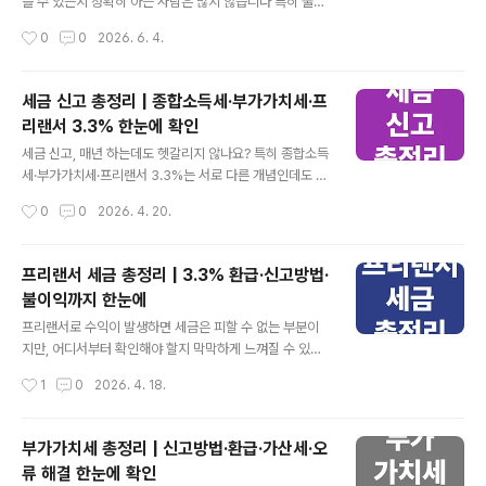
다. 👉 내 환급금 지금 빠른 조회 본인부담상한제 환급금
을 수 있는지 정확히 아는 사람은 많지 않습니다 특히 물가
확인하기 본인부담상한제는 건강보험 가입자가 1년 동안
상승과 노후 준비에 대한 관심이 커지면서 국민연금 예상
작성시간
0
0
2026. 6. 4.
부담한 의료비가 일정 금액을 초과할 경우 초과 금액을 돌
수령액 조회를 찾는 분들이 꾸준히 늘고 있습니다. 생각보
려주는 제도입니다. 의료비 부담을 줄이기 ..
다 많은 분들이 "나중에 확인하면 되겠지" 하고 넘어가지
만, 예상 수령액을 미리 확인하면 노후 자금 계획을 세우는
세금 신고 총정리 | 종합소득세·부가가치세·프
데 큰 도움이 됩니다. 실제로 조회 결과를 보고 추가 저축이
리랜서 3.3% 한눈에 확인
나 투자 계획을 조정하는 경우도 적지 않습니다. 오늘은 국
글 내용
민연금 예상수령액 조회 방법부터 수령 나이, 수령액을 늘
세금 신고, 매년 하는데도 헷갈리지 않나요? 특히 종합소득
리는 방법까지 한 번에 정리해 보겠습니다. 👉 내 예상금
세·부가가치세·프리랜서 3.3%는 서로 다른 개념인데도 한
액 바로 확인 국민연금 예상수령액 조회하기 가장 먼저 해
번에 정리가 안 되면 신고를 놓치거나 환급을 못 받는 경우
작성시간
0
0
2026. 4. 20.
야 할 일은 현재 기준으로 예상 연금액을 확인하는 것입니
가 많습니다. 지금 이 글에서 내가 어떤 세금을 신고해야 하
다. 국민연금공단에서는 누구..
는지, 언제 어떻게 해야 하는지 한 번에 정리해 드립니다.
모르고 넘기면 가산세로 손해 볼 수 있습니다. 핵심 요약-
프리랜서 세금 총정리 | 3.3% 환급·신고방법·
종합소득세: 개인 수익 종합 신고 (5월 필수)- 부가가치세:
불이익까지 한눈에
사업자 매출·매입 신고 (1월/7월)- 프리랜서 3.3%: 원천징
글 내용
수 세금, 환급 가능👉 신고 안 하면 환급도 못 받고 오히려
프리랜서로 수익이 발생하면 세금은 피할 수 없는 부분이
더 낼 수 있음 세금 신고 종류 한눈에 정리 세금은 종류만
지만, 어디서부터 확인해야 할지 막막하게 느껴질 수 있습
제대로 이해해도 절반은 끝입니다. 아래 표로 전체 구조부
니다. 특히 3.3% 세금, 종합소득세 신고, 환급까지 각각 따
작성시간
1
0
2026. 4. 18.
터 빠르게 잡아보세요. 본인이 어디에 해당하는지만 알아..
로 알아보다 보면 전체 흐름을 이해하기 어려워집니다. 그
래서 이 글에서는 프리랜서 세금 구조를 한 번에 정리해드
리겠습니다. 아래 순서대로 확인하시면 환급부터 신고, 문
부가가치세 총정리 | 신고방법·환급·가산세·오
제 해결까지 한 번에 이해하실 수 있습니다. 👉 지금 세금
류 해결 한눈에 확인
신고 바로가기 • • • ✓ 프리랜서 세금 핵심 요약3.3% 세
글 내용