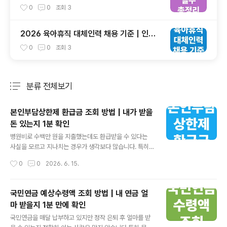
보험·연차·불승인·신청방법까지 한 번에 해결
0
0
조회
3
2026 육아휴직 대체인력 채용 기준 | 인수
인계·업무조정·근로자 보호 가이드
0
0
조회
3
분류 전체보기
주요 글 목록
본인부담상한제 환급금 조회 방법 | 내가 받을
돈 있는지 1분 확인
글 내용
병원비로 수백만 원을 지출했는데도 환급받을 수 있다는
사실을 모르고 지나치는 경우가 생각보다 많습니다. 특히
입원 치료나 수술을 받은 경험이 있다면 본인부담상한제를
작성시간
0
0
2026. 6. 15.
통해 환급금을 받을 수 있는지 확인해 보는 것이 좋습니다.
실제로 건강보험공단은 매년 본인부담상한제를 통해 수많
은 국민에게 의료비를 돌려주고 있습니다. 하지만 신청 대
국민연금 예상수령액 조회 방법 | 내 연금 얼
상인지 모르거나 안내문을 놓쳐 환급받지 못하는 사례도
마 받을지 1분 만에 확인
적지 않습니다. 오늘은 본인부담상한제 환급금 조회 방법
글 내용
부터 신청 절차, 지급 시기까지 한 번에 정리해 드리겠습니
국민연금을 매달 납부하고 있지만 정작 은퇴 후 얼마를 받