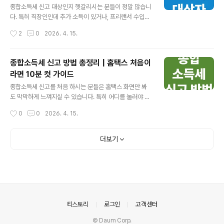
자 시 환급 가능성이 높습니다.별도 신청 없이 신고 과정에
종합소득세 신고 대상인지 헷갈리시는 분들이 정말 많습니
서 자동 반영됩니다.조건을 놓치면 환급 기회를 놓칠 수 있
다. 특히 직장인인데 추가 소득이 있거나, 프리랜서 수입이
습니다. • • • 부가가치세 환급이 발생하는 구조 부가가치
있는 경우라면 더 혼란스럽게 느껴질 수 있습니다. 괜히 해
작성시간
2
0
2026. 4. 15.
세 환급은 단순한 개념입니다. 내가 낸 세금이 받은 세금보
당되지도 않는데 신고를 준비하거나, 반대로 대상인데 모
다 많으..
르고 넘기면 더 큰 문제가 될 수 있습니다. 지금 이 글에서
본인이 신고 대상인지 1분 안에 바로 확인하실 수 있도록
종합소득세 신고 방법 총정리 | 홈택스 처음이
정리해드리겠습니다. 👉 간편 대상자 확인하기 • • • ✓
라면 10분 컷 가이드
종합소득세 대상자 핵심 요약근로소득 외 추가 소득이 있
글 내용
으면 대부분 신고 대상입니다.프리랜서, 사업자, 임대소득
종합소득세 신고를 처음 하시는 분들은 홈택스 화면만 봐
자는 거의 해당된다고 보시면 됩니다.연말정산만 했다면
도 막막하게 느껴지실 수 있습니다. 특히 어디를 눌러야 하
보통 제외되지만 예외가 존재합니다.모르고 넘어가면 가산
는지, 어떤 자료를 넣어야 하는지 몰라서 시작도 못 하고 미
작성시간
0
0
2026. 4. 15.
세가 붙을 수 있어 반드시 확인이 필요합니다. • • • 종합
루는 경우가 많습니다. 하지만 실제로는 순서만 알면 생각
소득세 대상자 ..
보다 어렵지 않고, 자동으로 불러와지는 자료도 많아서 처
음인 분도 충분히 직접 끝낼 수 있습니다. 이 글에서는 종합
더보기
소득세 신고 방법을 홈택스 기준으로 가장 헷갈리지 않는
흐름으로 정리해드리겠습니다. 👉 지금 종합소득세 바로
신고 • • • ✓ 종합소득세 신고 방법 핵심 요약홈택스에서
대부분 자동 조회가 가능해 처음도 진행할 수 있습니다.신
고 전 인증서, 소득자료, 환급계좌만 확인하면 훨씬 수월합
니다.순서를 알고 들어가면 보통 10분 안팎으로 마무리할
의안내
티스토리
로그인
고객센터
수 있습니다.제출 버..
© Daum Corp.