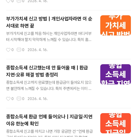
0
0
2026. 4. 16.
부분 특정 유형에서 반복됩니다. 아래 항목을 먼저 확인해
지 않으면 시간이 지날수록 불이익이 커질 수 있습니다. 지
보시면 원인을..
금 이 글에서 부가가치세 미신고 시 발생하는 가산세와 실
제 불이익을 정리해드리겠습니다. 👉 1분 신고 바로가기 •
부가가치세 신고 방법 | 개인사업자라면 이 순
• • ✓ 부가가치세 미신고 핵심 요약신고 대상인데 안 하면
서대로 하면 끝
가산세가 부과됩니다.시간이 지날수록 금액이 계속 늘어납
글 내용
니다.매출이 없어도 신고는 반드시 해야 합니다.늦게라도
부가가치세 신고를 처음 하시는 개인사업자라면 어디서부
신고하면 손해를 줄일 수 있습니다. • • • 부가가치세 신고
터 시작해야 할지 막막하게 느껴질 수 있습니다. 특히 홈택
안 하면 생기는 문제 부가가치세 신고를 하지 않는다고 해
스 화면이 복잡하게 보이기 때문에 시작조차 미루는 경우
작성시간
0
0
2026. 4. 16.
서 바로 큰 문제가 생기지 않는 것처럼 느껴질 수 있습니다.
도 많습니다. 하지만 실제로는 순서만 알면 생각보다 간단
하지..
하게 끝낼 수 있는 절차입니다. 지금 이 글에서 부가가치세
신고 방법을 처음도 따라할 수 있게 순서대로 정리해드리
종합소득세 신고했는데 안 들어올 때 | 환급
겠습니다. 👉 지금 부가가치세 바로 신고 • • • ✓ 부가가
지연·오류 해결 방법 총정리
치세 신고 핵심 요약부가가치세는 매출과 매입을 기준으로
글 내용
신고합니다.홈택스에서 대부분 자동 조회가 가능합니다.순
종합소득세 신고까지 완료했는데 환급금이 들어오지 않으
서를 알면 10~20분 내 신고 완료 가능합니다.신고를 놓치
면 불안하게 느껴질 수 있습니다. 특히 주변에서는 이미 받
면 가산세가 발생할 수 있습니다. • • • 부가가치세 신고
았다는 이야기가 들리면 더 조급해지기 쉽습니다. 하지만
작성시간
0
0
2026. 4. 16.
전 준비사항 신고를 시작하기 전에 필요한 것들을 먼저 확
대부분의 경우 단순 지연이거나 확인이 필요한 상황일 뿐,
인해두면 훨씬..
큰 문제는 아닌 경우가 많습니다. 지금 이 글에서 환급이 안
들어오는 이유와 바로 확인해야 할 해결 방법을 정리해드
종합소득세 환급 언제 들어오나 | 지급일·지연
리겠습니다. 👉 지금 해결 바로가기 • • • ✓ 환급 안 들어
이유 한눈에 확인
올 때 핵심 요약대부분은 단순 처리 지연으로 시간이 지나
글 내용
면 입금됩니다.계좌 오류, 신고 상태 미완료가 주요 원인입
종합소득세 신고를 마치고 나면 가장 궁금한 건 “언제 환급