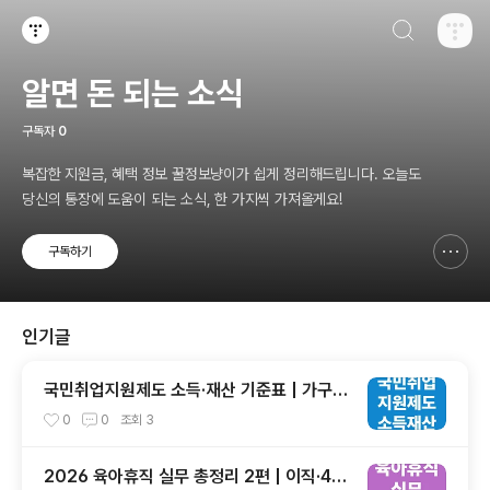
검색하기
티스토리
알면 돈 되는 소식
구독자
0
복잡한 지원금, 혜택 정보 꿀정보냥이가 쉽게 정리해드립니다. 오늘도
당신의 통장에 도움이 되는 소식, 한 가지씩 가져올게요!
구독하기
신고하기 레이어
열기
인기글
국민취업지원제도 소득·재산 기준표 | 가구원
수별 정리 + 계산 예시
0
0
조회
3
2026 육아휴직 실무 총정리 2편 | 이직·4대