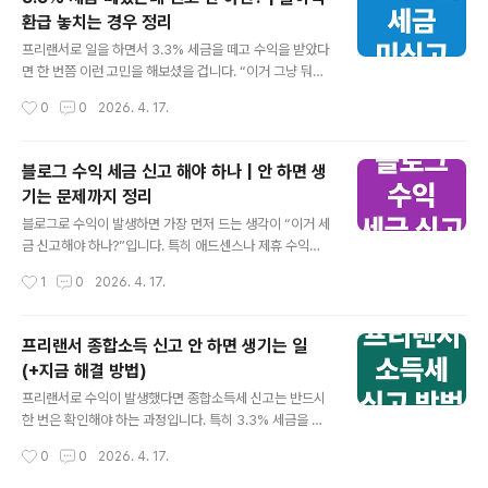
다. 👉 지금 간편 해결 바로가기 • • • ✓ 환급 지연 핵심
환급 놓치는 경우 정리
요약대부분은 단순 처리 지연입니다.계좌 오류나 입력 실
글 내용
수가 원인일 수 있습니다.신고 상태 확인이 가장 먼저입니
프리랜서로 일을 하면서 3.3% 세금을 떼고 수익을 받았다
다.일정 기간 이후에도 안 들어오면 확인이 필요합니다. •
면 한 번쯤 이런 고민을 해보셨을 겁니다. “이거 그냥 둬도
• • 환급이 안 들어오는 가장 흔한 이유 환급이 지연되는
괜찮은 건가?” 금액이 크지 않다면 그냥 넘어가고 싶은 마
작성시간
0
0
2026. 4. 17.
경우는 대부분 특정 원인 몇 가지로 정리됩니다. 특히 처음
음이 드는 것도 자연스러운 일입니다. 하지만 신고를 하지
신고..
않으면 생각보다 큰 손해로 이어질 수 있습니다. 지금 이 글
에서 신고 안 했을 때 생기는 불이익과 놓치는 환급까지 정
블로그 수익 세금 신고 해야 하나 | 안 하면 생
리해드리겠습니다. 👉 지금 간편 환급 바로가기 • • • ✓
기는 문제까지 정리
신고 안 하면 핵심 요약3.3% 세금은 정산 대상이라 신고
글 내용
가 필요합니다.신고 안 하면 환급을 받을 수 없습니다.시간
블로그로 수익이 발생하면 가장 먼저 드는 생각이 “이거 세
이 지나면 가산세가 발생할 수 있습니다.결국 손해로 이어
금 신고해야 하나?”입니다. 특히 애드센스나 제휴 수익이
질 가능성이 높습니다. • • • 3.3% 세금 그냥 두면 어떻게
처음 발생한 경우라면 더 헷갈릴 수 있습니다. 금액이 크지
작성시간
1
0
2026. 4. 17.
될까 3.3% 세금은 이미 납부된 상태이지만..
않아서 괜찮겠지 하고 넘어가는 경우도 많습니다. 지금 이
글에서 블로그 수익 세금 신고 기준과 안 했을 때 생기는 문
제까지 정리해드리겠습니다. 👉 지금 간편 신고 바로가기
프리랜서 종합소득 신고 안 하면 생기는 일
• • • ✓ 블로그 수익 세금 핵심 요약블로그 수익도 대부분
(+지금 해결 방법)
과세 대상입니다.애드센스 수익은 종합소득세 신고 대상입
글 내용
니다.금액이 적어도 신고 대상이 될 수 있습니다.신고 안 하
프리랜서로 수익이 발생했다면 종합소득세 신고는 반드시
면 가산세가 발생할 수 있습니다. • • • 블로그 수익은 세
한 번은 확인해야 하는 과정입니다. 특히 3.3% 세금을 이
금 대상인지 확인 결론부터 말씀드리면 블로그 수익은 대
미 떼고 있다면 신고를 통해 환급이 발생할 수도 있습니다.
작성시간
0
0
2026. 4. 17.
부분 세금 신고 대상입니다. 특히 광고 수익이나 제휴 ..
하지만 처음이라면 어디서부터 시작해야 할지 막막하게 느
껴질 수 있습니다. 지금 이 글에서 프리랜서 종합소득세 신