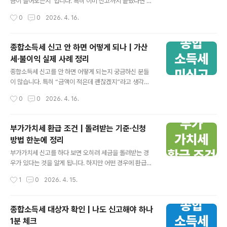
니다.홈택스에서 현재 상태를 바로 확인할 수 있습니다.일
금이 들어오는지”입니다. 특히 이미 신고까지 끝냈다면 하
정 기간 이상 지연 시 반드시 확인이 필요합니다. • • • 환
루라도 빨리 입금 여부를 확인하고 싶으실 수 있습니다. 하
작성시간
0
0
2026. 4. 16.
급이 안 들어오는 가장 흔한 이유 환급이 지연되는 경우는
지만 환급은 신고 직후 바로 들어오는 것이 아니라 일정 기
대..
간이 필요합니다. 지금 이 글에서 종합소득세 환급 지급일
과 지연되는 이유까지 한 번에 정리해드리겠습니다. 👉 지
종합소득세 신고 안 하면 어떻게 되나 | 가산
금 예상 환급일 확인 • • • ✓ 종합소득세 환급 핵심 요약
세·불이익 실제 사례 정리
환급금은 보통 6월 말~7월 사이 입금됩니다.신고 시기와
글 내용
검토 기간에 따라 지급일이 달라질 수 있습니다.계좌 오류
종합소득세 신고를 안 하면 어떻게 되는지 궁금하신 분들
나 자료 확인 지연 시 늦어질 수 있습니다.신고 완료 후에도
이 많습니다. 특히 “금액이 적은데 괜찮겠지”라고 생각하
반드시 환급 상태를 확인하는 것이 중요합니다. • • • 종합
고 넘어가시는 경우가 정말 많습니다. 하지만 신고 대상인
작성시간
0
0
2026. 4. 16.
소득세 환급 언제 들어오는지 기준 종합소득세 환급금은
데도 그냥 넘기면 시간이 지날수록 불이익이 커질 수 있습
신..
니다. 지금 이 글에서 종합소득세 미신고 시 발생하는 가산
세와 실제 사례까지 정리해드리겠습니다. 👉 지금 홈택스
부가가치세 환급 조건 | 돌려받는 기준·신청
바로가기 • • • ✓ 종합소득세 미신고 핵심 요약신고 대상
방법 한눈에 정리
인데 안 하면 가산세가 붙습니다.시간이 지날수록 금액이
글 내용
계속 늘어날 수 있습니다.추후 세무조사 대상이 될 가능성
부가가치세 신고를 하다 보면 오히려 세금을 돌려받는 경
도 있습니다.늦게라도 신고하면 손해를 줄일 수 있습니다.
우가 있다는 것을 알게 됩니다. 하지만 어떤 경우에 환급이
• • • 종합소득세 신고 안 하면 바로 생기는 문제 신고를
가능한지 정확히 아는 분들은 많지 않습니다. 조건을 모르
작성시간
1
0
2026. 4. 15.
하지 않는다고 해서 당장 큰 일이 생기지 않는 것처럼 느껴
고 지나가면 받을 수 있는 금액을 놓치는 경우도 생각보다
질 수 있습..
많습니다. 지금 이 글에서 부가가치세 환급 조건과 신청 방
법을 한 번에 정리해드리겠습니다. 👉 지금 환급 받으러
종합소득세 대상자 확인 | 나도 신고해야 하나
가기 • • • ✓ 부가가치세 환급 핵심 요약매입세액이 매출
1분 체크
세액보다 많으면 환급이 발생합니다.사업 초기나 설비 투
글 내용