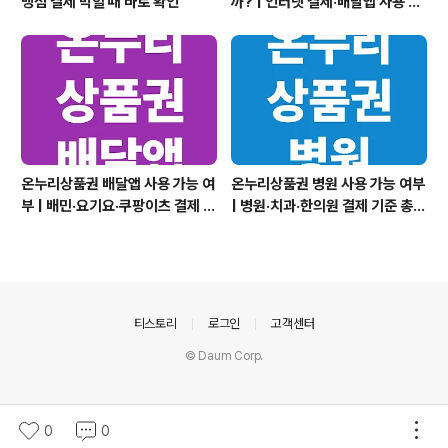
맹점 결제 막힐 때 바로 확인
까? | 인터넷 결제·배달앱 사용 여
부 한눈에 정리
온누리상품권 배달앱 사용 가능 여
온누리상품권 병원 사용 가능 여부
부 | 배민·요기요·쿠팡이츠 결제 가
| 병원·치과·한의원 결제 기준 총정
능 기준 총정리
리
의안내
티스토리
로그인
고객센터
© Daum Corp.
0
0