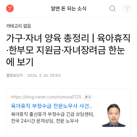
검색하기
알면 돈 되는 소식
티스토리
카테고리 없음
가구·자녀 양육 총정리 | 육아휴직
·한부모 지원금·자녀장려금 한눈
에 보기
꿀정보냥이
2026. 3. 26. 05:53
https://blog.naver.com/nomusa1125
광고
육아휴직 부정수급 전문노무사 사건전
문노무사
육아휴직 출산휴가 부정수급 긴급 상담센터,
전국 24시간 문자상담, 전문 노무사