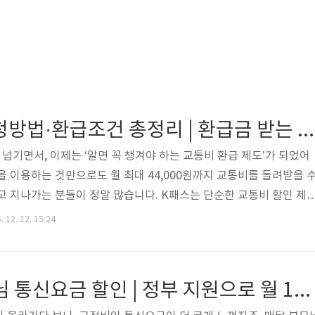
2026 K패스 신청방법·환급조건 총정리 | 환급금 받는 법부터 참여 지자체 확인까지
 넘기면서, 이제는 ‘알면 꼭 챙겨야 하는 교통비 환급 제도’가 되었어
을 이용하는 것만으로도 월 최대 44,000원까지 교통비를 돌려받을 
고 지나가는 분들이 정말 많습니다. K패스는 단순한 교통비 할인 제
 따라 환급금이 나중에 돌아오는 구조라는 점을 먼저 이해하는 것이 중
 12. 12. 15:24
서는 청년뿐 아니라 어르신 대상 무상 교통패스까지 논의되고 있어서
중장년층에게도 꼭 확인해야 할 제도예요. 최근 K패스 이용자가 급증
급 방식이 달라진 부분이 있어, 최신 기준으로 다시 확인해보는 것이
65세 이상 부모님 통신요금 할인 | 정부 지원으로 월 11,000원 아끼는 현실 신청 가이드
환급 조건, ..