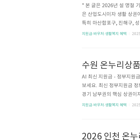
* 본 글은 2026년 설 명
은 산업도시이자 생활 상권
특히 마산합포구, 진해구, 
양한 상권을 즐길 수 있습니다
지원금·바우처·생활복지 혜택
2025.
페이 결제 팁을 깔끔하게 정
에도 할인 적용? 2026년
부 예산이 배정된 한도 내에서
것이 가장 확실한 방법이에요
AI 최신 지원금 - 정부지
보세요. 최신 정부지원금 정보를 
경기 남부권의 핵심 상권이
위권을 기록하고 있습니다. 
지원금·바우처·생활복지 혜택
2025.
을 적극적으로 활용하기 좋은 
충전 방법을 한눈에 정리했습
할인 가능? 네, 2026년에
산 소진 시 조..