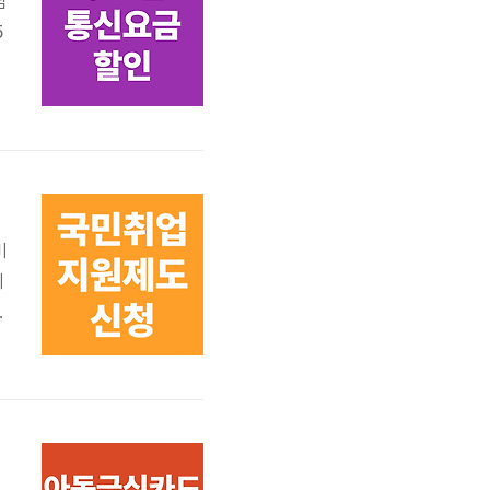
님
5
챙
번
담
비
제
만
수