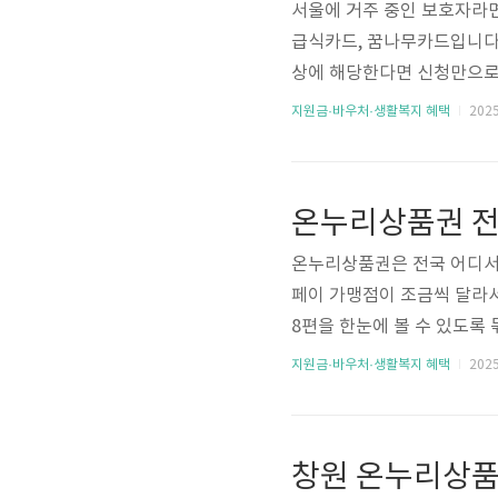
서울에 거주 중인 보호자라면
급식카드, 꿈나무카드입니다.
상에 해당한다면 신청만으로도
간처럼 급식이 제공되지 않는
지원금·바우처·생활복지 혜택
2025.
면 어디서 사용할 수 있는지
다. 괜히 잘못 썼다가 결제
되죠. 이 글에서는 서울시 꿈
활용 예시, 주의사항까지 한 
온누리상품권은 전국 어디서나
페이 가맹점이 조금씩 달라서
8편을 한눈에 볼 수 있도록
실제로 어디까지 결제가 되는
지원금·바우처·생활복지 혜택
2025.
세요. 👉 지금 최저가로 구
시장, 부평깡통시장처럼 유
지류와 모바일 모두 결제가 
벤트가 자주 열려 체감 할인폭