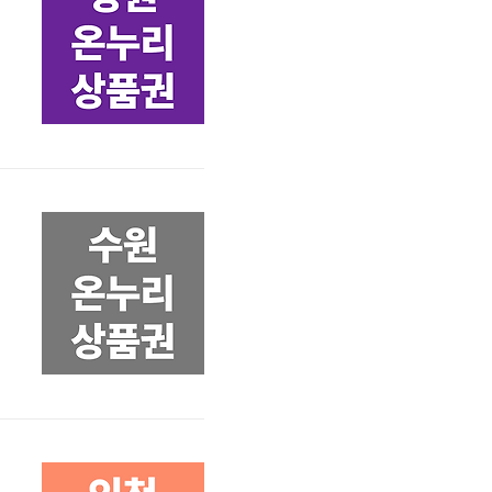
는
은
권
및
정리