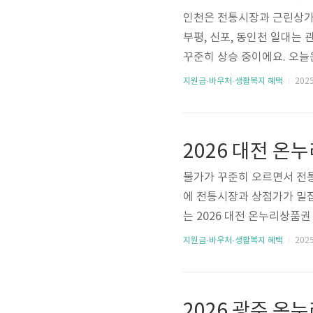
인천은 전통시장과 근린상가
부평, 신포, 동인천 일대는
꾸준히 상승 중이에요. 오늘은
팁까지 정리했습니다. 할인 
지원금·바우처·생활복지 혜택
2025.
하기 인천 온누리상품권, 지
서 10% 할인된 금액으로 구
므로 월 초 구매를 권장합니다
길어질 수 있으니 미리 ..
물가가 꾸준히 오르면서 전통
에 전통시장과 상점가가 밀
는 2026 대전 온누리상품권
지금 할인 구매하기 대전 온
지원금·바우처·생활복지 혜택
2025.
시 10% 할인 구매가 가능합
를 추천드려요. 대전은 인구
산이 빠르게 소진되는 편입니다