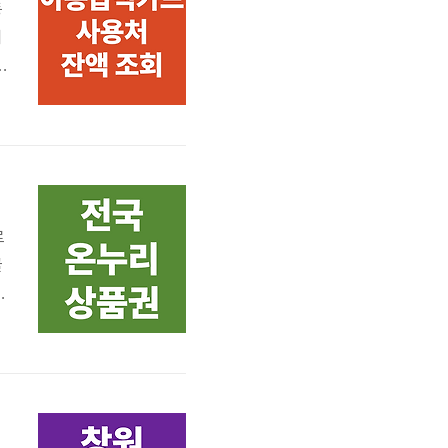
동
대
기
나
니
로
글
보