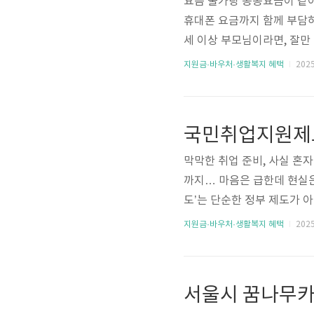
요즘 물가랑 공공요금이 같이
휴대폰 요금까지 함께 부담하고
세 이상 부모님이라면, 잘만 
고 계셨나요? 제도는 있는데,
지원금·바우처·생활복지 혜택
2025.
겨야 할 정부 통신요금 할인 
에 정리해 드릴게요. 지금 확
신요금 할인 받기 정부 통신
을 줄이기 위해 이동통..
막막한 취업 준비, 사실 혼
까지… 마음은 급한데 현실은
도’는 단순한 정부 제도가 아
원씩 최대 6개월간 구직촉진
지원금·바우처·생활복지 혜택
2025.
원까지 지원받을 수 있어요.
다면 꼭 한 번 확인해볼 만한
있는 만큼, 놓치면 정말 아
👉 지금 신청하기 국민취업지