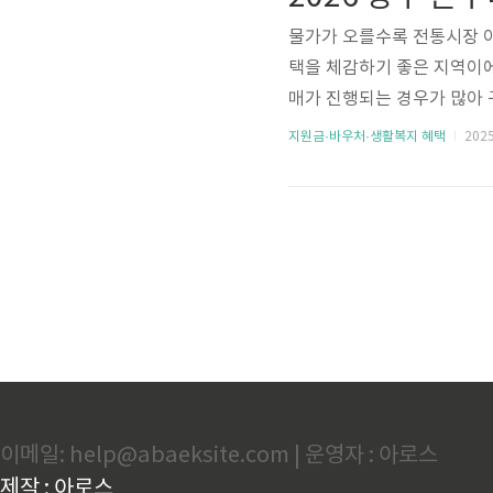
00만 원 (카드·모바일형 ..
물가가 오를수록 전통시장 이
택을 체감하기 좋은 지역이에
매가 진행되는 경우가 많아 
로 활용하지 못하는 경우가 많
지원금·바우처·생활복지 혜택
2025.
한 시장을 한 번에 정리했습
받고 구매하기 광주 온누리상
히 10% 할인으로 구매할 수
까지예요. 광주는 예산 소진 
이메일: help@abaeksite.com | 운영자 : 아로스
제작 : 아로스