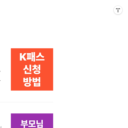
수
도
,