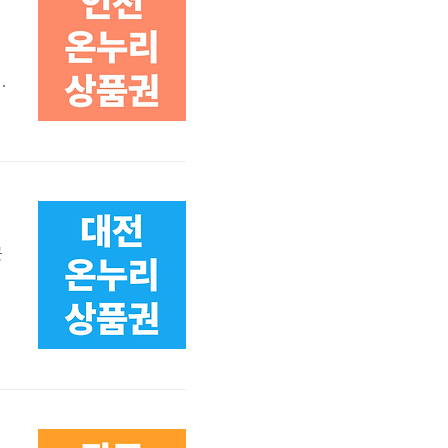
용
에
이
까지
곳
매
예
1
방법