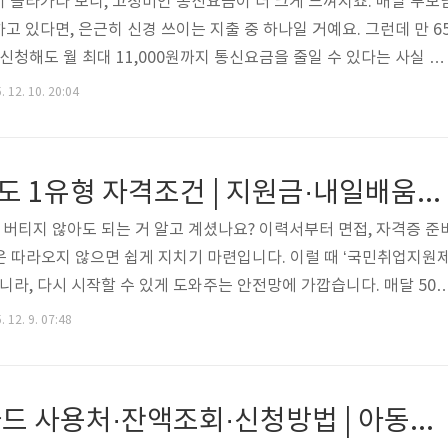
 올라가다 보니, 고정비인 통신요금이 더 크게 느껴지죠. 매달 부모
 있다면, 은근히 신경 쓰이는 지출 중 하나일 거예요. 그런데 만 6
신청해도 월 최대 11,000원까지 통신요금을 줄일 수 있다는 사실 알
 “몰라서 못 받는 경우”가 정말 많습니다. 오늘은 부모님을 위해 꼭 
 12. 10. 20:04
제도를 기준부터 신청 방법, 실제 절감 예시, 자주 묻는 질문까지 한 
인해 두면, 이번 달 고지서부터 바로 달라질 수 있어요. 👉 부모님 통
요금 할인 제도 한눈에 보기 정부는 고령층과 저소득층의 통신비 부
국민취업지원제도 1유형 자격조건 | 지원금·내일배움카드·신청방법 한 번에 정리
자 버티지 않아도 되는 거 알고 계셨나요? 이력서부터 면접, 자격증 준
 따라오지 않으면 쉽게 지치기 마련입니다. 이럴 때 ‘국민취업지원
니라, 다시 시작할 수 있게 도와주는 안전망에 가깝습니다. 매달 50
수당을 받을 수 있고, 국민내일배움카드를 통해 훈련비 최대 500만
 12. 9. 07:48
 돈이 없어서, 시간이 없어서, 혼자 준비하기 막막해서 미루고만 있었
 제도입니다. 지원금 + 직업훈련 + 1:1 맞춤 상담까지 한 번에 챙길 
까운 기회예요. 아래 링크에서 자격 여부부터 차근차근 확인해보세요.
서울시 꿈나무카드 사용처·잔액조회·신청방법 | 아동급식카드 200% 활용 가이드
..