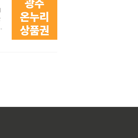
혜
판
대
능
인
전