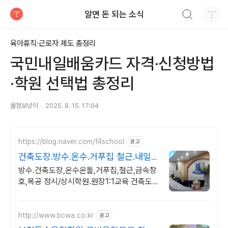
검색하기
알면 돈 되는 소식
티스토리
육아휴직·근로자 제도 총정리
국민내일배움카드 자격·신청방법
·학원 선택법 총정리
꿀정보냥이
2025. 8. 15. 17:04
https://blog.naver.com/f4school
광고
건축도장.방수.온수.거푸집 철근.내일
배움카드정부지원
방수.건축도장,온수온돌,거푸집,철근,금속창
호,목공 정시/상시학원.원장1:1교육 건축도
장기능사,방수,온수온돌,거푸집,철근기능사
내일배움카드 정부지원, 금속창호교육
http://www.bcwa.co.kr
광고