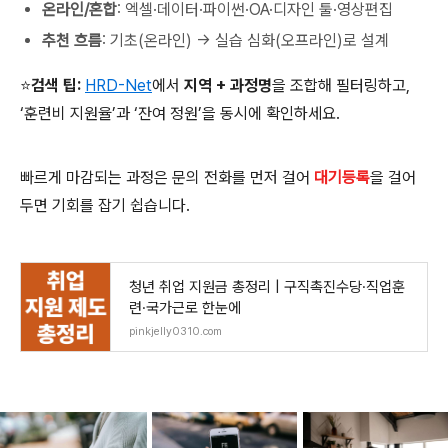
온라인/혼합
: 엑셀·데이터·파이썬·OA·디자인 툴·영상편집
추천 흐름
: 기초(온라인) → 실습 심화(오프라인)로 설계
⭐검색 팁:
HRD-Net
에서
지역 + 과정명
을 조합해 필터링하고,
‘훈련비 지원율’과 ‘잔여 정원’을 동시에 확인하세요.
빠르게 마감되는 과정은 문의 전화를 먼저 걸어
대기등록
을 걸어
두면 기회를 잡기 쉽습니다.
청년 취업 지원금 총정리 | 구직촉진수당·직업훈
련·국가근로 한눈에
pinkjelly0310.com