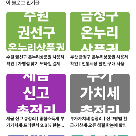
입니다. 퇴직연금 유형에 따라 중간정산 가능 여부가 다르
이 블로그 인기글
기 때문이에요. DB형(확정급여형): 법적 사유에 해당되면
중간정산 가능DC형(확정기여형): 중도인출 방식으로 신청
가능IRP: 제한적인 조건 하에 인출 가능특히 DC형은 중도
인출이라 부르지만, 실질적으로는 중간정산과 동일한 효과
를 냅니다. 다만, 운용..
수원 권선구 온누리상품권 사용처
부산 금정구 온누리상품권 사용처
확인 | 가맹점 찾기·모바일 결제·할
확인 | 전통시장·할인 구매·사용 꿀
인 구매 정리
팁 정리
세금 신고 총정리 | 종합소득세·부
부가가치세 총정리 | 신고방법·환
가가치세·프리랜서 3.3% 한눈에
급·가산세·오류 해결 한눈에 확인
확인