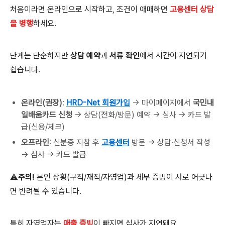
처음이라면 온라인으로 시작하고, 조건이 애매하면
고용센터 상담
을 병행
하세요.
단계는 단순하지만
상담 예약
과
서류 확인
에서 시간이 지연되기
쉽습니다.
온라인(권장)
:
HRD-Net 회원가입
→ 마이페이지에서
국민내
일배움카드 신청
→ 상담(전화/방문) 예약 → 심사 → 카드 발
급(신용/체크)
오프라인
: 신분증 지참 후
고용센터
방문 → 상담·신청서 작성
→ 심사 → 카드 발급
⚠️주의!
본인 상황(구직/재직/자영업)과 세부 증빙이 서로 어긋나
면 반려될 수 있습니다.
특히 자영업자는
매출 증빙
이 빠지면 심사가 지연돼요.