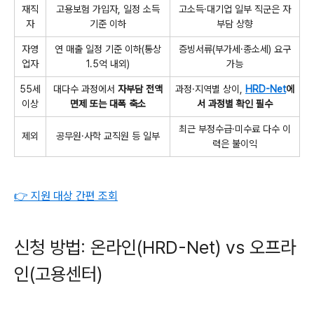
재직
고용보험 가입자, 일정 소득
고소득·대기업 일부 직군은 자
자
기준 이하
부담 상향
자영
연 매출 일정 기준 이하(통상
증빙서류(부가세·종소세) 요구
업자
1.5억 내외)
가능
55세
대다수 과정에서
자부담 전액
과정·지역별 상이,
HRD-Net
에
이상
면제 또는 대폭 축소
서 과정별 확인 필수
최근 부정수급·미수료 다수 이
제외
공무원·사학 교직원 등 일부
력은 불이익
👉 지원 대상 간편 조회
신청 방법: 온라인(HRD-Net) vs 오프라
인(고용센터)