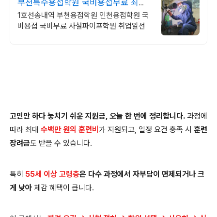
부천특수용접학원 국비용접무료 최대
100%지원
1호선송내역 부천용접학원 인천용접학원 국
비용접 국비무료 사설파이프학원 취업알선
고민만 하다 놓치기 쉬운 지원금, 오늘 한 번에 정리합니다.
과정에
따라 최대
수백만 원의 훈련비
가 지원되고, 일정 요건 충족 시
훈련
장려금
도 받을 수 있습니다.
특히
55세 이상 고령층
은 다수 과정에서 자부담이 면제되거나 크
게 낮아
체감 혜택이 큽니다.