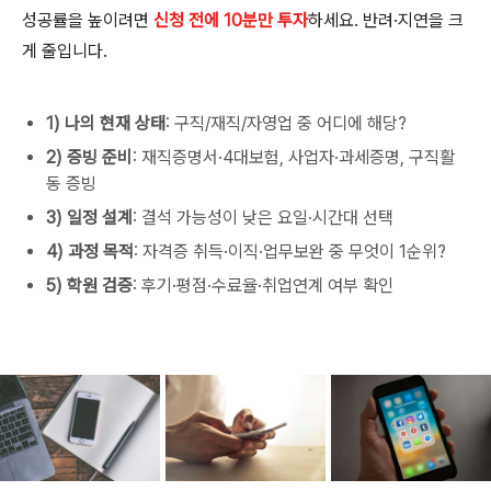
성공률을 높이려면
신청 전에 10분만 투자
하세요. 반려·지연을 크
게 줄입니다.
1) 나의 현재 상태
: 구직/재직/자영업 중 어디에 해당?
2) 증빙 준비
: 재직증명서·4대보험, 사업자·과세증명, 구직활
동 증빙
3) 일정 설계
: 결석 가능성이 낮은 요일·시간대 선택
4) 과정 목적
: 자격증 취득·이직·업무보완 중 무엇이 1순위?
5) 학원 검증
: 후기·평점·수료율·취업연계 여부 확인