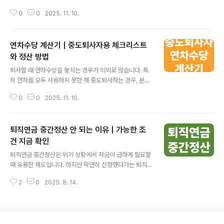
셨나요? 많은 분들이 “1년 미만이면 연차수당이 아예 없
0
0
2025. 11. 10.
다”고 생각하는데, 실제로는 월 단위로 발생한 연차가 있고
이를 돈으로 돌려받는 구조가 가능합니다. 다만 근속 개월
수, 통상임금, 입사·퇴사 시점에 따라 금액이 달라지기 때문
연차수당 계산기 | 중도퇴사자용 체크리스트
에 계산기를 활용해 정확히 정리해두는 게 좋아요. 👉 간
편 계산하기 1. 왜 1년 미만도 연차수당이 나오나요? 근로
와 정산 방법
글 내용
기준법에서는 1년을 꽉 채우지 않은 근로자에게도 일정 조
퇴사할 때 연차수당을 놓치는 경우가 의외로 많습니다. 특
건을 만족하면 월 1일씩의 연차를 주도록 하고 있어요. 즉
히 연차를 모두 사용하지 못한 채 중도퇴사하는 경우, 본인
“1년 안 됐으니 0일”이 아니라, “일한 만큼 월 단위로” 쌓
이 직접 계산기를 이용해 정산 가능 금액을 미리 확인해 두
이는 구조라고 이해하면 편합니다. 문제는 회사마다 급여
0
0
2025. 11. 10.
는 게 좋아요. 연차수당은 자동으로 챙겨주는 돈이 아니라,
대장이나 인사시스..
본인이 계산 구조를 알고 있어야 제대로 받을 수 있는 항목
입니다. 회사가 자동으로 지급하는 것 같지만 실제로는 입
퇴직연금 중간정산 안 되는 이유 | 가능한 조
사일, 퇴사일, 남은 연차일수에 따라 금액이 달라질 수 있습
니다. 이번 글에서는 중도퇴사자가 꼭 알아야 할 연차수당
건 지금 확인
글 내용
계산 원리와 체크리스트를 정리했어요. 👉 지금 연차수당
퇴직연금 중간정산은 위기 상황에서 자금이 급하게 필요할
계산해 보기 1. 중도퇴사자의 연차수당 정산 원리 연차수당
때 유용한 제도입니다. 하지만 막연히 신청했다가는 퇴직
은 ‘발생한 연차 중 사용하지 않은 일수 × 1일 통상임금’으
금이 줄어들거나 거절될 수도 있어요. 이 글에서는 유형별
로 계산됩니다. 다만 퇴사자는 ‘1년 미만 근속’과 ‘1년 이상
2
0
2025. 8. 14.
가능 여부, 중간정산 사유, 신청서류, 절차까지 실제 사례와
근속’ 구간..
함께 정리해드립니다. 놓치면 손해, 2026년 최신 정보니
지금 꼭 확인해보세요! 퇴직연금 중간정산이 가능한 유형
가장 먼저 확인해야 할 것은 내 퇴직연금이 어떤 유형인가