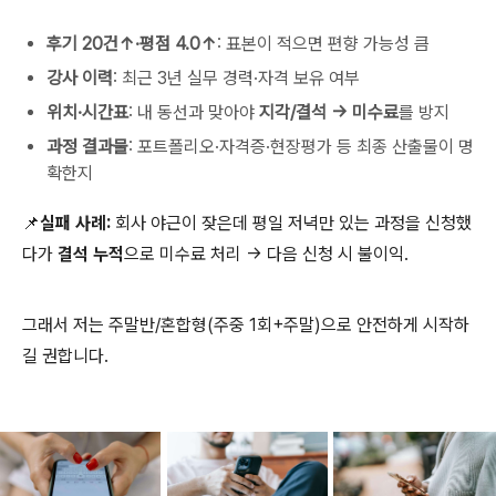
후기 20건↑·평점 4.0↑
: 표본이 적으면 편향 가능성 큼
강사 이력
: 최근 3년 실무 경력·자격 보유 여부
위치·시간표
: 내 동선과 맞아야
지각/결석 → 미수료
를 방지
과정 결과물
: 포트폴리오·자격증·현장평가 등 최종 산출물이 명
확한지
📌실패 사례:
회사 야근이 잦은데 평일 저녁만 있는 과정을 신청했
다가
결석 누적
으로 미수료 처리 → 다음 신청 시 불이익.
그래서 저는 주말반/혼합형(주중 1회+주말)으로 안전하게 시작하
길 권합니다.